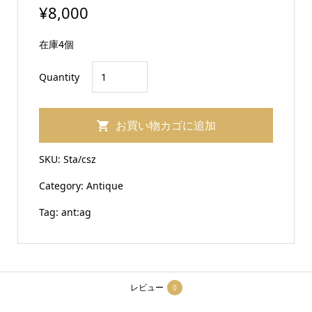
¥
8,000
在庫4個
ア
Quantity
ン
テ
お買い物カゴに追加
ィ
ー
SKU:
Sta/csz
ク
Category:
Antique
銀
古
Tag:
ant:ag
美
_ant:ag
個
レビュー
0