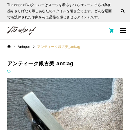
The edge of のタイバーはスーツを着るすべてのシーンでその存在
感をさりげなく示しあなたのスタイルを引き立てます。どんな場面
でも洗練された印象を与え品格を感じさせるアイテムです。


Antique
アンティーク銀古美_ant:ag
アンティーク銀古美_ant:ag